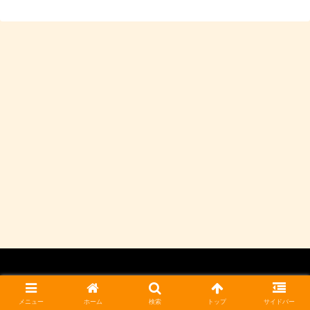
© 2023 ミョウギノツチ農園.
メニュー
ホーム
検索
トップ
サイドバー